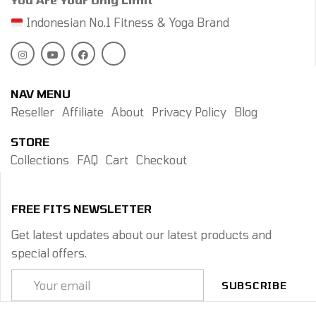
beban berat. Namun,
Snatch – Mengangkat
Indonesian No.1 Fitness & Yoga Brand
dengan banyaknya
barbel dari lantai ke
pilihan di pasaran,
atas kepala dalam satu
kamu mungkin bingung
gerakan cepat. Clean ...
...
NAV MENU
Reseller
Affiliate
About
Privacy Policy
Blog
STORE
Collections
FAQ
Cart
Checkout
FREE FITS NEWSLETTER
Get latest updates about our latest products and
special offers.
SUBSCRIBE