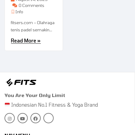
0 Comments
Info
fitsers.com – Olahraga
tenis padel semakin
populer di Indonesia,
Read More
dan kalau kamu baru
mulai terjun ke dunia ini,
pasti banyak istilah
asing yang bikin
bingung. Tenang aja!
Artikel ini bakal jadi
panduan lengkap buat
You Are Your Only Limit
kamu yang pengen
paham semua istilah
Indonesian No.1 Fitness & Yoga Brand
padel dari A sampai ...